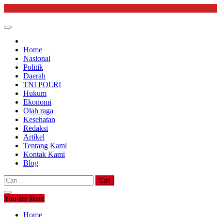
Skip
to
content
Home
Nasional
Politik
Daerah
TNI POLRI
Hukum
Ekonomi
Olah raga
Kesehatan
Redaksi
Artikel
Tentang Kami
Kontak Kami
Blog
Cari
untuk:
You are Here
Home