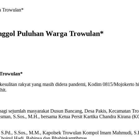
a Trowulan*
nggol Puluhan Warga Trowulan*
 Trowulan*
ulitan rakyat yang masih didera pandemi, Kodim 0815/Mojokerto hing
hit.
kan bagi sejumlah masyarakat Dusun Bancang, Desa Pakis, Kecamatan T
 Asman, S.Sos., M.H., bersama Ketua Persit Kartika Chandra Kirana 
no, S.Pd., S.Sos., M.M., Kapolsek Trowulan Kompol Imam Mahmudi, S.H
Khoirul Hadi, Babinsa dan Bhabinkamtibmas.