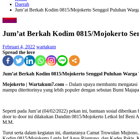
Daerah
Jum’at Berkah Kodim 0815/Mojokerto Senggol Puluhan Warg
Daerah
Jum’at Berkah Kodim 0815/Mojokerto Se
Februari 4, 2022
wartakum
Spread the love
Jum’at Berkah Kodim 0815/Mojokerto Senggol Puluhan Warga
Mojokerto | Wartakum7.com –
Dalam upaya membantu mengatasi kes
mampu diteritorinya yang lebih populer dengan sebutan Bumi Majapa
Seperti pada Jum’at (04/02/2022) pekan ini, bantuan sosial diberi
door to door ini dilakukan Dandim 0815/Mojokerto Letkol Inf Beni
M.M.
Turut serta dalam kegiatan ini, diantaranya Camat Trowulan Mujio
Kodim 0815/Mojokerto Letda Inf Agus Riantono, dan Kades Pakis, 