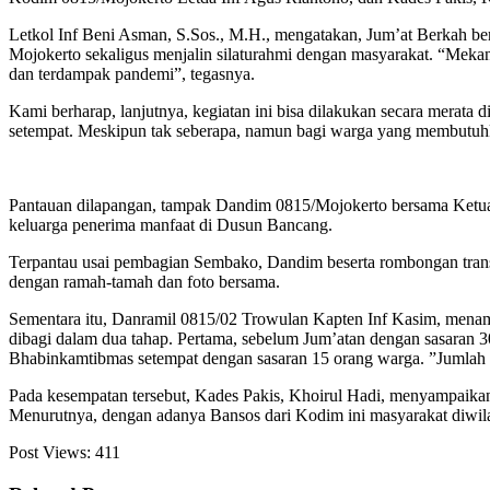
Letkol Inf Beni Asman, S.Sos., M.H., mengatakan, Jum’at Berkah be
Mojokerto sekaligus menjalin silaturahmi dengan masyarakat. “Mekan
dan terdampak pandemi”, tegasnya.
Kami berharap, lanjutnya, kegiatan ini bisa dilakukan secara merat
setempat. Meskipun tak seberapa, namun bagi warga yang membutuhkan
Pantauan dilapangan, tampak Dandim 0815/Mojokerto bersama Ketu
keluarga penerima manfaat di Dusun Bancang.
Terpantau usai pembagian Sembako, Dandim beserta rombongan transit
dengan ramah-tamah dan foto bersama.
Sementara itu, Danramil 0815/02 Trowulan Kapten Inf Kasim, menam
dibagi dalam dua tahap. Pertama, sebelum Jum’atan dengan sasaran 30
Bhabinkamtibmas setempat dengan sasaran 15 orang warga. ”Jumlah
Pada kesempatan tersebut, Kades Pakis, Khoirul Hadi, menyampaika
Menurutnya, dengan adanya Bansos dari Kodim ini masyarakat diwil
Post Views:
411