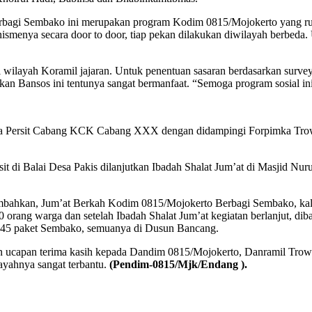
rbagi Sembako ini merupakan program Kodim 0815/Mojokerto yang ruti
ismenya secara door to door, tiap pekan dilakukan diwilayah berbeda.
a di wilayah Koramil jajaran. Untuk penentuan sasaran berdasarkan su
 Bansos ini tentunya sangat bermanfaat. “Semoga program sosial ini 
a Persit Cabang KCK Cabang XXX dengan didampingi Forpimka Trowu
 di Balai Desa Pakis dilanjutkan Ibadah Shalat Jum’at di Masjid Nuru
bahkan, Jum’at Berkah Kodim 0815/Mojokerto Berbagi Sembako, kali 
 orang warga dan setelah Ibadah Shalat Jum’at kegiatan berlanjut, di
 45 paket Sembako, semuanya di Dusun Bancang.
n ucapan terima kasih kepada Dandim 0815/Mojokerto, Danramil Trowu
ayahnya sangat terbantu.
(Pendim-0815/Mjk/Endang ).