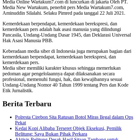
Media Online Wartakum7.com di luncurkan di jakarta Oleh PT.
Media New Wartakum, penerbit pers Media Wartakum7.com,
Aminuddin Silalahi. Selaku Pimred pada tanggal 22 Juli 2021.
Kemerdekaan berpendapat, kemerdekaan berekspresi, dan
kemerdekaan pers adalah hak asasi manusia yang dilindungi
Pancasila, Undang-Undang Dasar 1945, dan Deklarasi Universal
Hak Asasi Manusia PBB.
Keberadaan media siber di Indonesia juga merupakan bagian dari
kemerdekaan berpendapat, kemerdekaan berekspresi, dan
kemerdekaan pers.
Media siber memiliki karakter khusus sehingga memerlukan
pedoman agar pengelolaannya dapat dilaksanakan secara
profesional, memenuhi fungsi, hak, dan kewajibannya sesuai
Undang-Undang Nomor 40 Tahun 1999 tentang Pers dan Kode
Etik Jurnalistik.
Berita Terbaru
Polresta Cirebon Sita Ratusan Botol Miras Ilegal dalam Ops
Pekat
Kedai Kopi Alibaba Terseret Objek Eksekusi, Pemilik
Belitung: Saya Bukan Pihak Perkara
Aktivis Belitung Desak Hasil Sitaan Tambang untuk