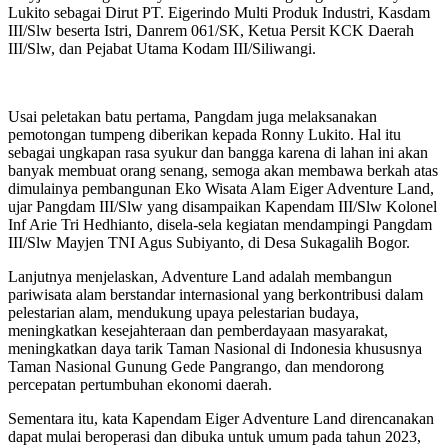
Lukito sebagai Dirut PT. Eigerindo Multi Produk Industri, Kasdam
III/Slw beserta Istri, Danrem 061/SK, Ketua Persit KCK Daerah
III/Slw, dan Pejabat Utama Kodam III/Siliwangi.
Usai peletakan batu pertama, Pangdam juga melaksanakan
pemotongan tumpeng diberikan kepada Ronny Lukito. Hal itu
sebagai ungkapan rasa syukur dan bangga karena di lahan ini akan
banyak membuat orang senang, semoga akan membawa berkah atas
dimulainya pembangunan Eko Wisata Alam Eiger Adventure Land,
ujar Pangdam III/Slw yang disampaikan Kapendam III/Slw Kolonel
Inf Arie Tri Hedhianto, disela-sela kegiatan mendampingi Pangdam
III/Slw Mayjen TNI Agus Subiyanto, di Desa Sukagalih Bogor.
Lanjutnya menjelaskan, Adventure Land adalah membangun
pariwisata alam berstandar internasional yang berkontribusi dalam
pelestarian alam, mendukung upaya pelestarian budaya,
meningkatkan kesejahteraan dan pemberdayaan masyarakat,
meningkatkan daya tarik Taman Nasional di Indonesia khususnya
Taman Nasional Gunung Gede Pangrango, dan mendorong
percepatan pertumbuhan ekonomi daerah.
Sementara itu, kata Kapendam Eiger Adventure Land direncanakan
dapat mulai beroperasi dan dibuka untuk umum pada tahun 2023,