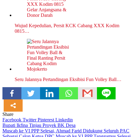
Wujud Kepedulian, Persit KCK Cabang XXX Kodim
0815…
Seru Jalannya Pertandingan Eksibisi Fun Volley Ball…
Share
Facebook
Twitter
Pinterest
Linkedin
Navigasi
Bupati Ikfina Tinjau Proyek BK Desa
Muscab ke VI PPP Selesai, Ahmad Farid Didukung Seluruh PAC
pos
Sebagai Calon Ketua DPC Muscab ke VI PPP Tanggamus Selesai,