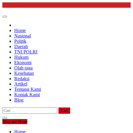
Skip
to
content
Home
Nasional
Politik
Daerah
TNI POLRI
Hukum
Ekonomi
Olah raga
Kesehatan
Redaksi
Artikel
Tentang Kami
Kontak Kami
Blog
Cari
untuk:
You are Here
Home