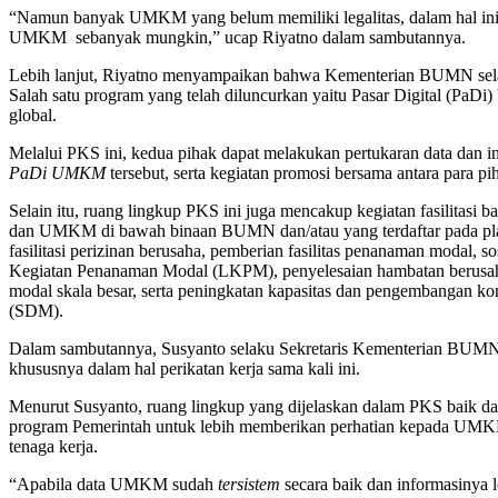
“Namun banyak UMKM yang belum memiliki legalitas, dalam hal in
UMKM sebanyak mungkin,” ucap Riyatno dalam sambutannya.
Lebih lanjut, Riyatno menyampaikan bahwa Kementerian BUMN sel
Salah satu program yang telah diluncurkan yaitu Pasar Digital (P
global.
Melalui PKS ini, kedua pihak dapat melakukan pertukaran data dan i
PaDi UMKM
tersebut, serta kegiatan promosi bersama antara para
Selain itu, ruang lingkup PKS ini juga mencakup kegiatan fasilita
dan UMKM di bawah binaan BUMN dan/atau yang terdaftar pada pl
fasilitasi perizinan berusaha, pemberian fasilitas penanaman modal, 
Kegiatan Penanaman Modal (LKPM), penyelesaian hambatan berusa
modal skala besar, serta peningkatan kapasitas dan pengembangan 
(SDM).
Dalam sambutannya, Susyanto selaku Sekretaris Kementerian BUMN 
khususnya dalam hal perikatan kerja sama kali ini.
Menurut Susyanto, ruang lingkup yang dijelaskan dalam PKS baik da
program Pemerintah untuk lebih memberikan perhatian kepada UMKM
tenaga kerja.
“Apabila data UMKM sudah
tersistem
secara baik dan informasinya