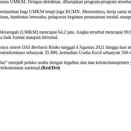
s UMKM. Dengan demikian, diharapkan program-program tersebut dapa
hanya bermanfaat bagi UMKM tetapi juga BUMN. Menurutnya, kerja s
erizinan, hambatan berusaha, pelaporan kegiatan penanaman modal, ma
Menengah (UMKM) mencapai 64,2 juta. Angka tersebut mencapai 99,9 p
a baik formal maupun informal.
annya
sistem OSS Berbasis Risiko
tanggal 4 Agustus 2021 hingga hari in
ndominasi sebanyak 35.980, kemudian Usaha Kecil sebanyak 506 s
” menjadi pelaku usaha dengan legalitas dan tata kelola/manajemen y
perekonomian nasional.
(Red/Dri)