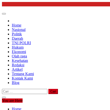
Skip
to
content
Home
Nasional
Politik
Daerah
TNI POLRI
Hukum
Ekonomi
Olah raga
Kesehatan
Redaksi
Artikel
Tentang Kami
Kontak Kami
Blog
Cari
untuk:
You are Here
Home