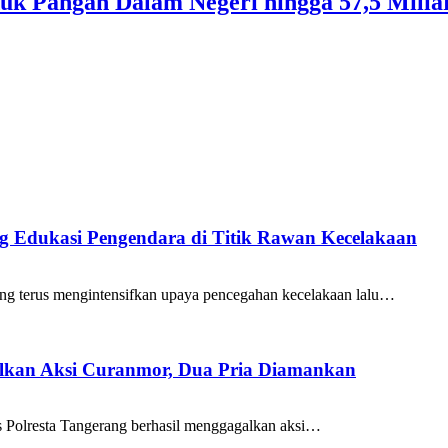
 Pangan Dalam Negeri hingga 57,5 Miliar
ang Edukasi Pengendara di Titik Rawan Kecelakaan
ng terus mengintensifkan upaya pencegahan kecelakaan lalu…
galkan Aksi Curanmor, Dua Pria Diamankan
as Polresta Tangerang berhasil menggagalkan aksi…