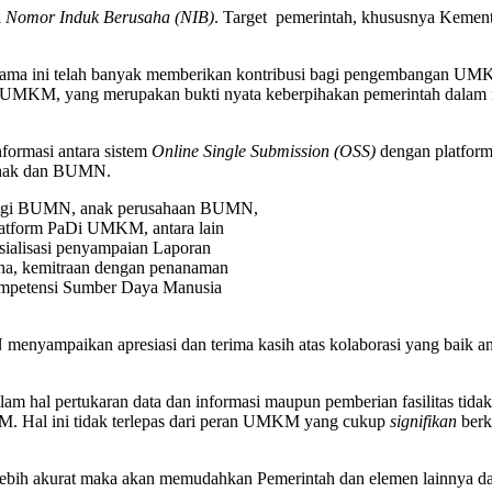
i
Nomor Induk Berusaha (NIB)
. Target pemerintah, khususnya Kement
ama ini telah banyak memberikan kontribusi bagi pengembangan UM
aDi) UMKM, yang merupakan bukti nyata keberpihakan pemerintah dal
nformasi antara sistem
Online Single Submission (OSS)
dengan platfor
 pihak dan BUMN.
si bagi BUMN, anak perusahaan BUMN,
atform PaDi UMKM, antara lain
sosialisasi penyampaian Laporan
ha, kemitraan dengan penanaman
kompetensi Sumber Daya Manusia
menyampaikan apresiasi dan terima kasih atas kolaborasi yang bai
lam hal pertukaran data dan informasi maupun pemberian fasilitas t
. Hal ini tidak terlepas dari peran UMKM yang cukup
signifikan
berk
 lebih akurat maka akan memudahkan Pemerintah dan elemen lainnya d