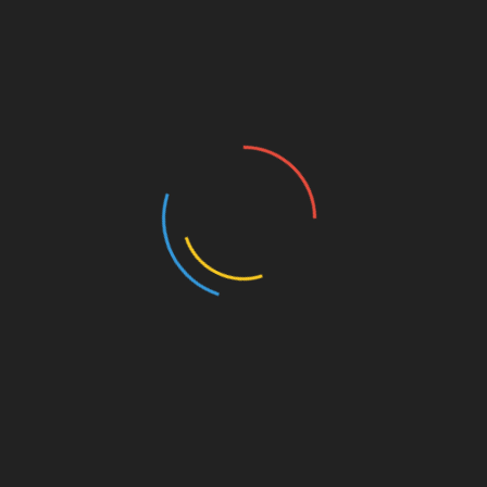
mengalami banjir yang cukup besar hanya dengan
hujan beberapa jam saja. Banjir ini adalah bentuk
sederhana kerusakan alam di kaki Tanggamus
sehingga air mengalir liar dan membawa materi yang
ada disekitar wilayah tersebut.
Kondisi alam yang memburuk ini memang belum
begitu dirasakan tetap berdasarkan luasan HGU PT.
Tanggamus Indah yang awalnya 1552,45 hektar
dan dikelola sebagaimana mestinya maka fungsi
alam yang menjaga lingkungan hidup sudah dapat
dirasakan dan hasilnya tahapan awal bencana
sudah dimulai hari ini, contoh kecil adalah banjir yang
terjadi di Batu Keramat dan Kotaagung kemarin,ujar
Teguh Drakula.
Terpisah dengan pernyataan diatas ketua Adat