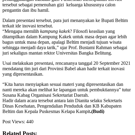
tersebut sebagai pemenuhan gizi keluarga khususnya calon
pengantin dan ibu hamil.
Dalam presentasi tersebut, para juri menanyakan ke Bupati Beltim
terkait ide inovasi tersebut.
“Mengapa memilih
kampung kakek
? Filosofi keaslian yang
ditampilkan dalam Kampung Kakek untuk masa depan agar lebih
bagus untuk masa depan, apalagi Beltim menjadi tujuan wisata
sehingga menjadi daya tarik,” ujar Prof. Bustami Rahman sebagai
juri sekaligus mantan rektor Universitas Bangka Belitung.
Usai melakukan presentasi, rencananya tanggal 20 September 2021
mendatang tim juri dari Provinsi Babel akan hadir terkait inovasi
yang dipresentasikan.
“Kita harus menyiapkan sesuai materi yang dipresentasikan dan
nanti mereka akan melihat ke lapangan untuk pembuktiannya” tutur
Susana Kabag Organisasi Sekretariat Daerah.
Hadir dalam acara tersebut antara lain Dianita selaku Sekretaris
Dinas Kesehatan, Pengendalian Penduduk dan KB Kabupaten
Beltim dan Kepala Puskesmas Kelapa Kampit
.(Budi)
Post Views:
440
Related Posts: