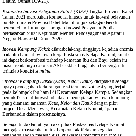
Beltim, (Jumat,10/9/21).
Kompetisi Inovasi Pelayanan Publik (KIPP)
Tingkat Provinsi Babel
Tahun 2021 merupakan kompetisi khusus untuk inovasi pelayanan
publik, dimana Provinsi Babel telah ditunjuk sebagai daerah
percontohan Hubungan Jaringan Inovasi Pelayanan Publik
berdasarkan Surat Keputusan Menteri Pendayagunaan Aparatur
Negara Nomor 94 Tahun 2020.
Inovasi Kampung Kakek
dilatarbelakangi tingginya kejadian anemia
pada ibu hamil di wilayah kerja Puskesmas Kelapa Kampit, kondisi
ini dapat berkontribusi terhadap kematian Ibu dan Bayi, selain itu
masih rendahnya cakupan ASI eksklusif juga akan berpengaruh
terhadap kondisi
stunting.
“
Inovasi Kampung Kakek (Katis, Kelor, Katuk)
diciptakan sebagai
upaya pencegahan kekurangan gizi terutama zat besi yang terjadi
pada kelompok ibu hamil di Kecamatan Kelapa Kampit. Sedangkan
bentuk fisik dari inovasi ini adalah menciptakan wilayah kampung
yang ditanami tanaman
Katis, Kelor dan Katuk
dengan pilot
project Desa Mentawak, Kecamatan Kelapa Kampit,” papar
Burhanudin dalam presentasinya.
Sebagai tindaklanjutnya maka pihak Puskesmas Kelapa Kampit
mengajak masyarakat untuk berperan aktif dalam kegiatan
penanggulangan masalah gizi. Puskesmas menciptakan inovasi