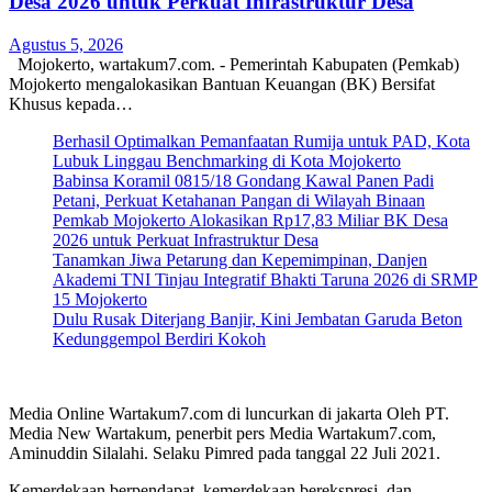
Desa 2026 untuk Perkuat Infrastruktur Desa
Agustus 5, 2026
Mojokerto, wartakum7.com. - Pemerintah Kabupaten (Pemkab)
Mojokerto mengalokasikan Bantuan Keuangan (BK) Bersifat
Khusus kepada…
Berhasil Optimalkan Pemanfaatan Rumija untuk PAD, Kota
Lubuk Linggau Benchmarking di Kota Mojokerto
Babinsa Koramil 0815/18 Gondang Kawal Panen Padi
Petani, Perkuat Ketahanan Pangan di Wilayah Binaan
Pemkab Mojokerto Alokasikan Rp17,83 Miliar BK Desa
2026 untuk Perkuat Infrastruktur Desa
Tanamkan Jiwa Petarung dan Kepemimpinan, Danjen
Akademi TNI Tinjau Integratif Bhakti Taruna 2026 di SRMP
15 Mojokerto
Dulu Rusak Diterjang Banjir, Kini Jembatan Garuda Beton
Kedunggempol Berdiri Kokoh
Media Online Wartakum7.com di luncurkan di jakarta Oleh PT.
Media New Wartakum, penerbit pers Media Wartakum7.com,
Aminuddin Silalahi. Selaku Pimred pada tanggal 22 Juli 2021.
Kemerdekaan berpendapat, kemerdekaan berekspresi, dan