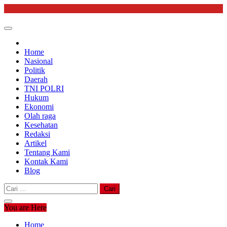
Skip
to
content
Home
Nasional
Politik
Daerah
TNI POLRI
Hukum
Ekonomi
Olah raga
Kesehatan
Redaksi
Artikel
Tentang Kami
Kontak Kami
Blog
Cari
untuk:
You are Here
Home