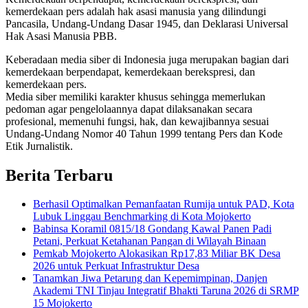
kemerdekaan pers adalah hak asasi manusia yang dilindungi
Pancasila, Undang-Undang Dasar 1945, dan Deklarasi Universal
Hak Asasi Manusia PBB.
Keberadaan media siber di Indonesia juga merupakan bagian dari
kemerdekaan berpendapat, kemerdekaan berekspresi, dan
kemerdekaan pers.
Media siber memiliki karakter khusus sehingga memerlukan
pedoman agar pengelolaannya dapat dilaksanakan secara
profesional, memenuhi fungsi, hak, dan kewajibannya sesuai
Undang-Undang Nomor 40 Tahun 1999 tentang Pers dan Kode
Etik Jurnalistik.
Berita Terbaru
Berhasil Optimalkan Pemanfaatan Rumija untuk PAD, Kota
Lubuk Linggau Benchmarking di Kota Mojokerto
Babinsa Koramil 0815/18 Gondang Kawal Panen Padi
Petani, Perkuat Ketahanan Pangan di Wilayah Binaan
Pemkab Mojokerto Alokasikan Rp17,83 Miliar BK Desa
2026 untuk Perkuat Infrastruktur Desa
Tanamkan Jiwa Petarung dan Kepemimpinan, Danjen
Akademi TNI Tinjau Integratif Bhakti Taruna 2026 di SRMP
15 Mojokerto